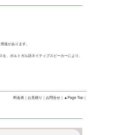
な用途があります。
ンスを、ポルトガル語ネイティブスピーカーにより、
料金表
｜
お見積り
｜
お問合せ
｜
▲Page Top
｜