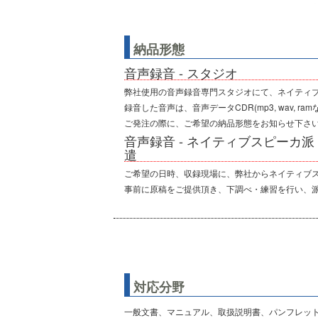
納品形態
音声録音 - スタジオ
弊社使用の音声録音専門スタジオにて、ネイティブ
録音した音声は、音声データCDR(mp3, wav, 
ご発注の際に、ご希望の納品形態をお知らせ下さ
音声録音 - ネイティブスピーカ派
遣
ご希望の日時、収録現場に、弊社からネイティブ
事前に原稿をご提供頂き、下調べ・練習を行い、
対応分野
一般文書、マニュアル、取扱説明書、パンフレット