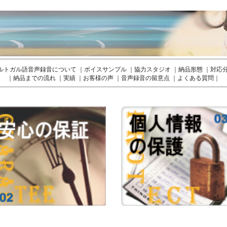
ルトガル語音声録音について
｜
ボイスサンプル
｜
協力スタジオ
｜
納品形態
｜
対応
｜
納品までの流れ
｜
実績
｜
お客様の声
｜
音声録音の留意点
｜
よくある質問
｜