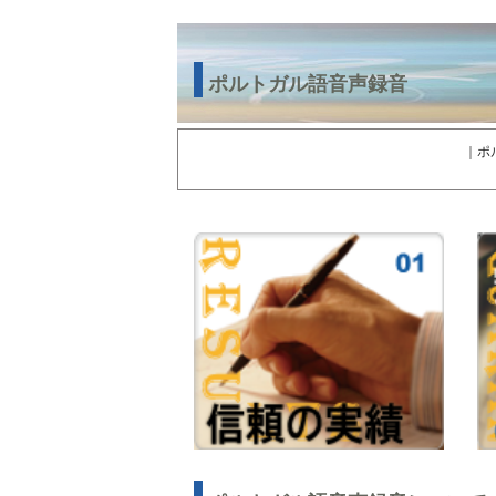
ポルトガル語音声録音
｜
ポ