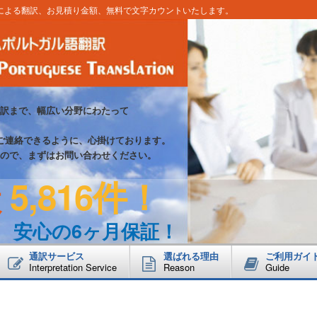
による翻訳、お見積り金額、無料で文字カウントいたします。
訳まで、幅広い分野にわたって
ご連絡できるように、心掛けております。
ので、まずはお問い合わせください。
5,816件！
数
！
安心の6ヶ月保証！
通訳サービス
選ばれる理由
ご利用ガイ
Interpretation Service
Reason
Guide