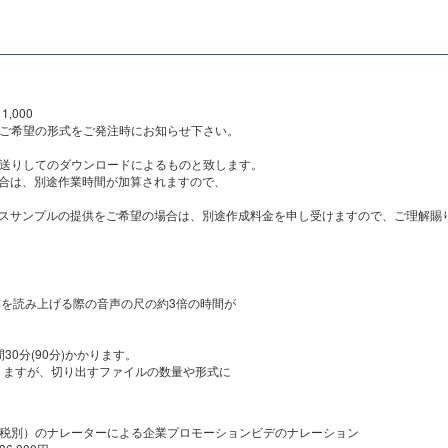
,000
す。ご希望の形式をご発注時にお知らせ下さい。
お送りしてのダウンロードによるものと致します。
場合は、別途作業時間が加算されますので、
イスサンプルの提供をご希望の場合は、別途作成料金を申し受けますので、ご理解賜
稿を読み上げる際の音声の尺の約3倍の時間が
30分(90分)かかります。
なりますが、切り出すファイルの数量や形式に
。
円（税別）のナレーターによる企業プロモーションビデのナレーション