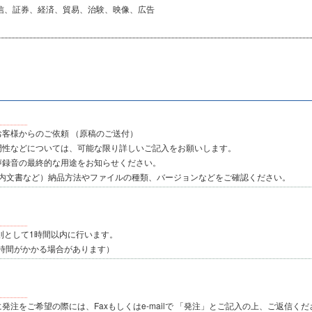
信、証券、経済、貿易、治験、映像、広告
お客様からのご依頼 （原稿のご送付）
門性などについては、可能な限り詳しいご記入をお願いします。
声録音の最終的な用途をお知らせください。
社内文書など）納品方法やファイルの種類、バージョンなどをご確認ください。
則として1時間以内に行います。
時間がかかる場合があります）
発注をご希望の際には、Faxもしくはe-mailで 「発注」とご記入の上、ご返信く