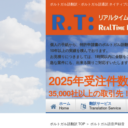
ポルトガル語翻訳・ポルトガル語通訳 ネイティブ
個人の手紙から、特許申請書のポルトガル語翻
10年以上の実績を積んでおります。
お見積りにつきましては、1時間以内に金額を
急な案件にも、出来る限りご対応すいたします
2025年受注件
35,000社以上の取引先
ホーム
翻訳サービス
Home
Translation Service
ポルトガル語翻訳 TOP ＞
ポルトガル語音声録音