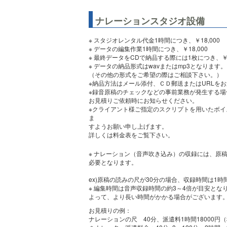
ナレーションスタジオ設備
※ スタジオレンタル代金1時間につき、￥18,000
※ データの編集作業1時間につき、￥18,000
※ 最終データをCDで納品する際には1枚につき、￥1
※ データの納品形式はwavまたはmp3となりま
（その他の形式をご希望の際はご相談下さい。）
※納品方法はメール添付、ＣＤ郵送またはURLを
※録音原稿のチェックなどの事前業務が発生する
お見積りご依頼時にお知らせください。
※クライアント様ご指定のスクリプトを用いたボ
ま
すようお願い申し上げます。
詳しくは料金表をご覧下さい。
※ ナレーション（音声吹き込み）の収録には、原
必要となります。
ex)原稿の読みの尺が30分の場合、収録時間は1時間
※ 編集時間は音声収録時間の約3～4倍が目安と
よって、より長い時間がかかる場合がございます
お見積りの例：
ナレーションの尺 40分、派遣料1時間18000