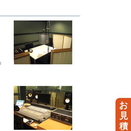
り
お
見
積