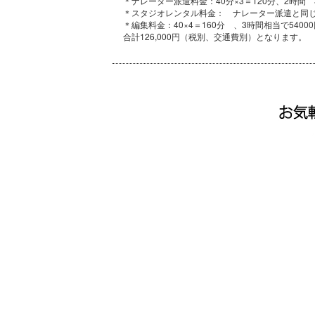
＊ナレーター派遣料金：40分×3＝120分、2時間 3
＊スタジオレンタル料金： ナレーター派遣と同じ時
＊編集料金：40×4＝160分 、3時間相当で5400
合計126,000円（税別、交通費別）となります。